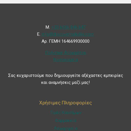
Μ.
+30 6936 846 647
Ε.
info@discoverhalkidiki.com
Αρ. ΓΕΜΗ 164669930000
Πολιτική Απορρήτου
Νοσοκομεία
Σας ευχαριστούμε που δημιουργείτε αξέχαστες εμπειρίες
και αναμνήσεις μαζί μας!
Χρήσιμες Πληροφορίες
Τιμές Καυσίμων
Φαρμακεία
Λεωφορεία