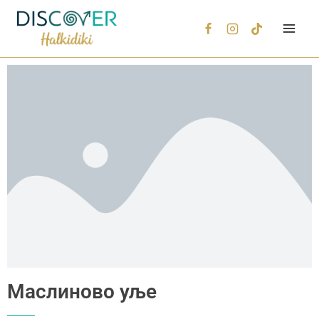
Маслиново уље