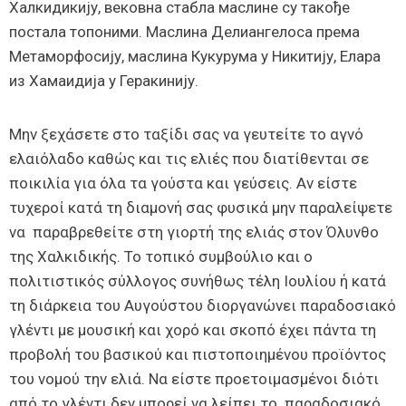
Халкидикију, вековна стабла маслине су такође
постала топоними. Маслина Делиангелоса према
Метаморфосију, маслина Кукурума у ​​Никитију, Елара
из Хамаидија у Геракинију.
Μην ξεχάσετε στο ταξίδι σας να γευτείτε το αγνό
ελαιόλαδο καθώς και τις ελιές που διατίθενται σε
ποικιλία για όλα τα γούστα και γεύσεις. Αν είστε
τυχεροί κατά τη διαμονή σας φυσικά μην παραλείψετε
να παραβρεθείτε στη γιορτή της ελιάς στον Όλυνθο
της Χαλκιδικής. Το τοπικό συμβούλιο και ο
πολιτιστικός σύλλογος συνήθως τέλη Ιουλίου ή κατά
τη διάρκεια του Αυγούστου διοργανώνει παραδοσιακό
γλέντι με μουσική και χορό και σκοπό έχει πάντα τη
προβολή του βασικού και πιστοποιημένου προϊόντος
του νομού την ελιά. Να είστε προετοιμασμένοι διότι
από το γλέντι δεν μπορεί να λείπει το παραδοσιακό