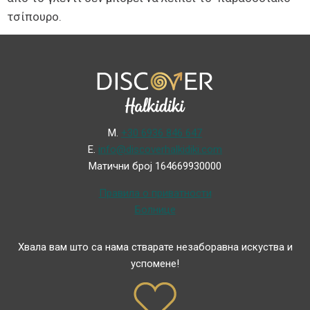
τσίπουρο.
Μ.
+30 6936 846 647
Ε.
info@discoverhalkidiki.com
Матични број 164669930000
Правила о приватности
Болнице
Хвала вам што са нама стварате незаборавна искуства и
успомене!