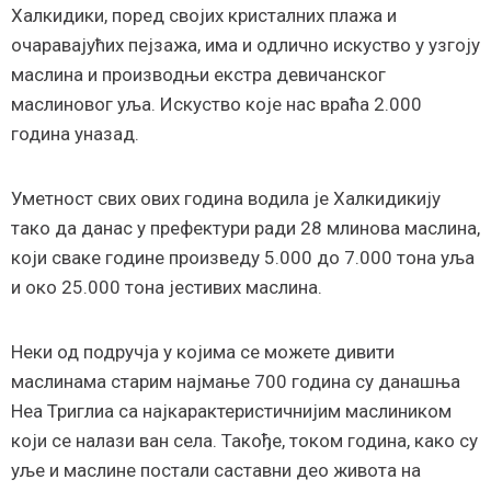
Халкидики, поред својих кристалних плажа и
очаравајућих пејзажа, има и одлично искуство у узгоју
маслина и производњи екстра девичанског
маслиновог уља. Искуство које нас враћа 2.000
година уназад.
Уметност свих ових година водила је Халкидикију
тако да данас у префектури ради 28 млинова маслина,
који сваке године произведу 5.000 до 7.000 тона уља
и око 25.000 тона јестивих маслина.
Неки од подручја у којима се можете дивити
маслинама старим најмање 700 година су данашња
Неа Триглиа са најкарактеристичнијим маслиником
који се налази ван села. Такође, током година, како су
уље и маслине постали саставни део живота на