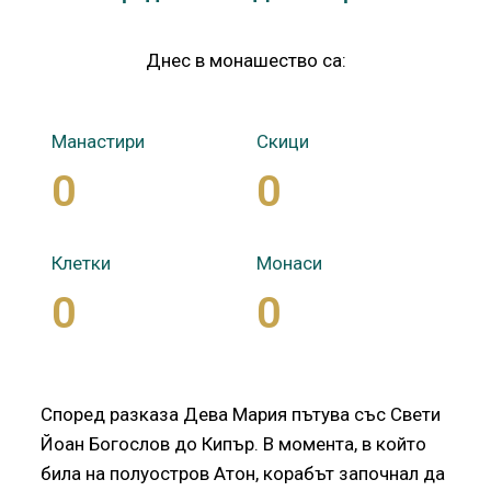
Днес в монашество са:
Манастири
Скици
0
0
Клетки
Монаси
0
0
Според разказа Дева Мария пътува със Свети
Йоан Богослов до Кипър. В момента, в който
била на полуостров Атон, корабът започнал да