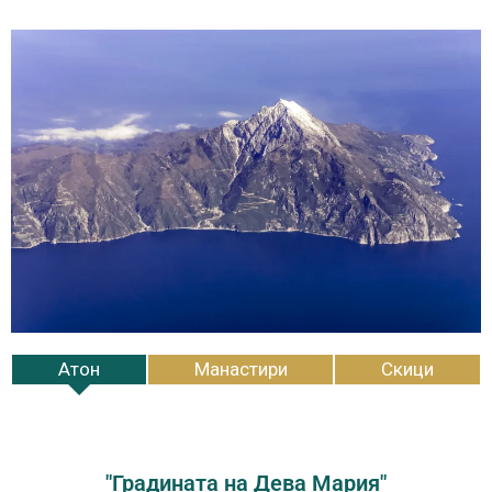
Атон
Манастири
Скици
"Градината на Дева Мария"