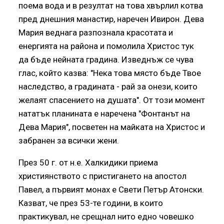
поема вода и в резултат на това хвърлил котва
пред днешния манастир, наречен Ивирон. Дева
Мария веднага разпознала красотата и
енергията на района и помолила Христос тук
да бъде нейната градина. Изведнъж се чува
глас, който казва: "Нека това място бъде Твое
наследство, а градината - рай за онези, които
желаят спасението на душата". От този момент
нататък планината е наречена "Фонтанът на
Дева Мария", посветен на майката на Христос и
забранен за всички жени.
През 50 г. от н.е. Халкидики приема
християнството с пристигането на апостол
Павел, а първият монах е Свети Петър Атонски.
Казват, че през 53-те години, в които
практикувал, не срещнал нито едно човешко