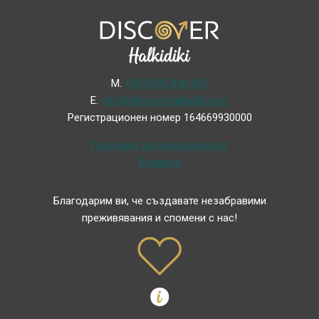
Μ.
+30 6936 846 647
Ε.
info@discoverhalkidiki.com
Регистрационен номер 164669930000
Политика за поверителност
Болници
Благодарим ви, че създавате незабравими
преживявания и спомени с нас!