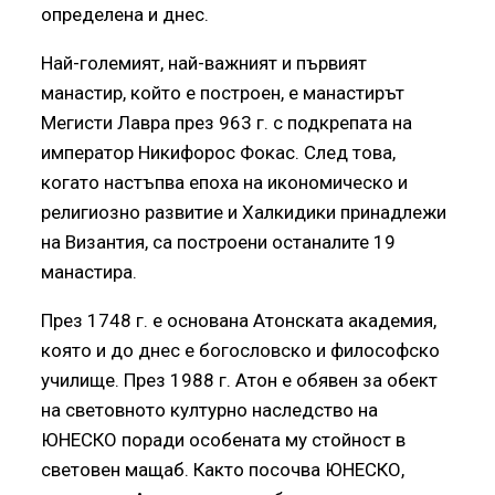
определена и днес.
Най-големият, най-важният и първият
манастир, който е построен, е манастирът
Мегисти Лавра през 963 г. с подкрепата на
император Никифорос Фокас. След това,
когато настъпва епоха на икономическо и
религиозно развитие и Халкидики принадлежи
на Византия, са построени останалите 19
манастира.
През 1748 г. е основана Атонската академия,
която и до днес е богословско и философско
училище. През 1988 г. Атон е обявен за обект
на световното културно наследство на
ЮНЕСКО поради особената му стойност в
световен мащаб. Както посочва ЮНЕСКО,