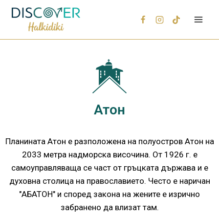
Атон
Планината Атон е разположена на полуостров Атон на
2033 метра надморска височина. От 1926 г. е
самоуправляваща се част от гръцката държава и е
духовна столица на православието. Често е наричан
"АБАТОН" и според закона на жените е изрично
забранено да влизат там.