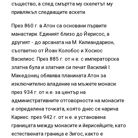
същество, а след смъртта му скелетът му
привлякъл следващите аскети.
През 860 г. в Атон са основани първите
манастири. Единият близо до Йерисос, а
другият - до арсаната на М. Килиандарион,
съответно от Йоан Колобос и Хосиос
Василиос. През 885 г. от н.е. с императорска
златна була и златния си печат Василий I
Македонец обявява планината Атон за
изключително владение на мъжете монаси.
през 934 г. от н.е. за център на
административните отговорности на монасите
е определена точката, която днес се нарича
Кариес. през 942 г. от н.е. е установена
границата между монасите и йерисейците, като
естествената граница е Зигос, както е