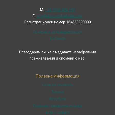
Μ.
+30 6936 846 647
Ε.
info@discoverhalkidiki.com
Регистрационен номер 164669930000
Политика за поверителност
Болници
Благодарим ви, че създавате незабравими
преживявания и спомени с нас!
Полезна Информация
Цени на горивата
Аптеки
Автобуси
Полезни телефонни номера
ATM – BANKS