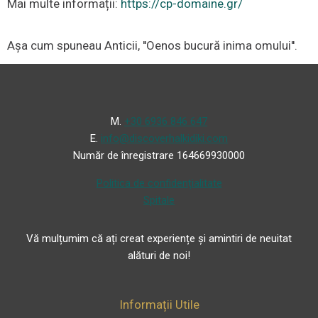
Mai multe informații:
https://cp-domaine.gr/
Așa cum spuneau Anticii, ''Oenos bucură inima omului''.
Μ.
+30 6936 846 647
Ε.
info@discoverhalkidiki.com
Număr de înregistrare 164669930000
Politica de confidențialitate
Spitale
Vă mulțumim că ați creat experiențe și amintiri de neuitat
alături de noi!
Informații Utile