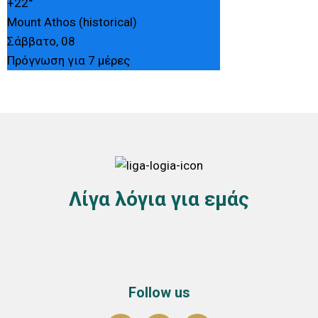
+
22°
Mount Athos (historical)
Σάββατο, 08
Πρόγνωση για 7 μέρες
Λίγα λόγια για εμάς
Follow us