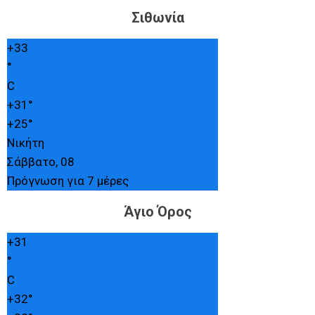
Σιθωνία
+
33
°
C
+
31°
+
25°
Νικήτη
Σάββατο, 08
Πρόγνωση για 7 μέρες
Άγιο Όρος
+
31
°
C
+
32°