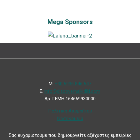
Mega Sponsors
Μ.
+30 6936 846 647
Ε.
info@discoverhalkidiki.com
Αρ. ΓΕΜΗ 164669930000
Πολιτική Απορρήτου
Νοσοκομεία
Σας ευχαριστούμε που δημιουργείτε αξέχαστες εμπειρίες